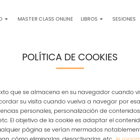
O
MASTER CLASS ONLINE
LIBROS
SESIONES
POLÍTICA DE COOKIES
exto que se almacena en su navegador cuando vis
ecordar su visita cuando vuelva a navegar por es
encias personales, personalización de contenidos,
tc. El objetivo de la cookie es adaptar el conteni
r cualquier página se verían mermados notablemen
n, cómo eliminarlas, desactivarlas, etc.,
le rogam