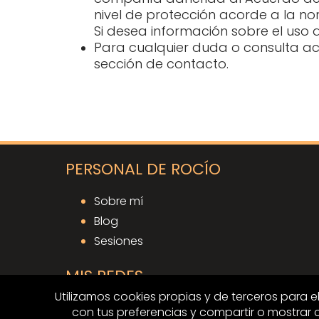
nivel de protección acorde a la n
Si desea información sobre el uso
Para cualquier duda o consulta ac
sección de contacto.
PERSONAL DE ROCÍO
Sobre mí
Blog
Sesiones
MIS REDES
Utilizamos cookies propias y de terceros para e
Facebook
con tus preferencias y compartir o mostrar