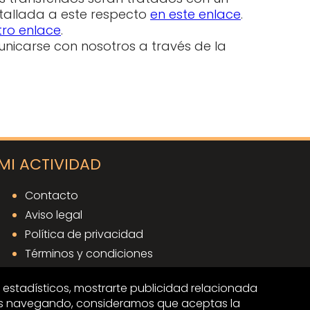
etallada a este respecto
en este enlace
.
tro enlace
.
nicarse con nosotros a través de la
MI ACTIVIDAD
Contacto
Aviso legal
Política de privacidad
Términos y condiciones
Política de cookies
s estadísticos, mostrarte publicidad relacionada
núas navegando, consideramos que aceptas la