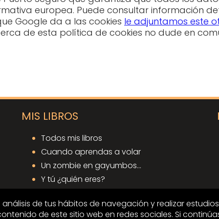
ormativa europea. Puede consultar información d
 que Google da a las cookies
le adjuntamos este o
erca de esta política de cookies no dude en comu
MIS LIBROS
Todos mis libros
Cuando aprendas a volar
Un zombie en gayumbos...
Y tú ¿quién eres?
Cuando aprendas a creer
l análisis de tus hábitos de navegación y realizar estudio
 contenido de este sitio web en redes sociales. Si conti