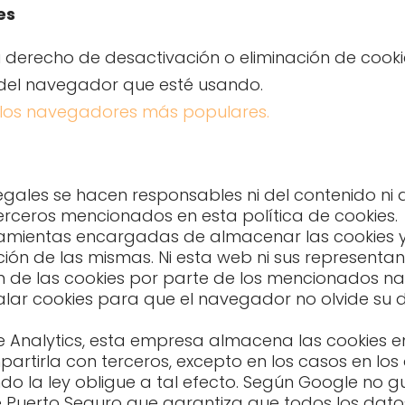
es
derecho de desactivación o eliminación de cookies
n del navegador que esté usando.
 los navegadores más populares.
egales se hacen responsables ni del contenido ni 
erceros mencionados en esta política de cookies.
amientas encargadas de almacenar las cookies y
ión de las mismas. Ni esta web ni sus representa
n de las cookies por parte de los mencionados n
alar cookies para que el navegador no olvide su 
le Analytics, esta empresa almacena las cookies e
rtirla con terceros, excepto en los casos en los
o la ley obligue a tal efecto. Según Google no gu
Puerto Seguro que garantiza que todos los datos